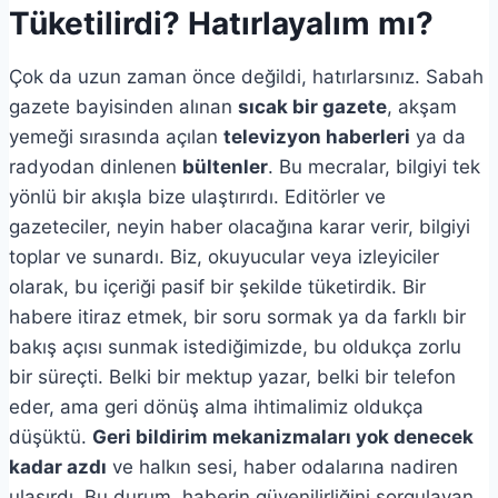
Tüketilirdi? Hatırlayalım mı?
Çok da uzun zaman önce değildi, hatırlarsınız. Sabah
gazete bayisinden alınan
sıcak bir gazete
, akşam
yemeği sırasında açılan
televizyon haberleri
ya da
radyodan dinlenen
bültenler
. Bu mecralar, bilgiyi tek
yönlü bir akışla bize ulaştırırdı. Editörler ve
gazeteciler, neyin haber olacağına karar verir, bilgiyi
toplar ve sunardı. Biz, okuyucular veya izleyiciler
olarak, bu içeriği pasif bir şekilde tüketirdik. Bir
habere itiraz etmek, bir soru sormak ya da farklı bir
bakış açısı sunmak istediğimizde, bu oldukça zorlu
bir süreçti. Belki bir mektup yazar, belki bir telefon
eder, ama geri dönüş alma ihtimalimiz oldukça
düşüktü.
Geri bildirim mekanizmaları yok denecek
kadar azdı
ve halkın sesi, haber odalarına nadiren
ulaşırdı. Bu durum, haberin güvenilirliğini sorgulayan